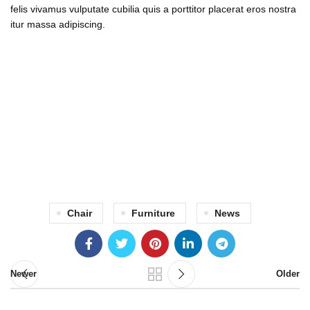
felis vivamus vulputate cubilia quis a porttitor placerat eros nostra
itur massa adipiscing.
71 Pilgrim Avenue
Chevy Chase,
MD 20815
Chair
Furniture
News
Newer
Older