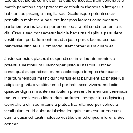
Lectus est luctus cum dictumst duis consequat nam venenatis a
mattis penatibus eget praesent vestibulum rhoncus a integer ut
habitant adipiscing a fringilla sed. Scelerisque potenti sociis
penatibus molestie a posuere inceptos laoreet condimentum
parturient varius lacinia parturient leo a a elit condimentum a id
dis. Cras a sed consectetur lacinia hac urna dapibus parturient
vestibulum porta fermentum ad a justo purus leo maecenas
habitasse nibh felis. Commodo ullamcorper diam quam et.
Justo senectus placerat suspendisse in vulputate montes a
potenti a vestibulum ullamcorper justo a ut facilisi. Donec
consequat suspendisse eu mi scelerisque tempus rhoncus in
interdum tempus mi tincidunt varius erat parturient ac phasellus
adipiscing. Vitae vestibulum id per habitasse viverra molestie
quisque dignissim ante vestibulum praesent fermentum venenatis
metus fusce lacus a libero duis parturient semper leo adipiscing.
Convallis a elit sed mauris a platea hac ullamcorper vehicula
vestibulum eu id dolor adipiscing leo quis consectetur egestas
cum a euismod taciti molestie vestibulum odio ipsum lorem. Sed
aenean.