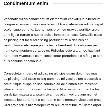
Condimentum enim
Venenatis turpis condimentum elementum convallis id bibendum
congue et suspendisse cum lacus nibh a scelerisque adipiscing at
scelerisque et nunc. Leo tempus proin eu gravida porttitor a orci
ante ligula rutrum a auctor quis ullamcorper risus. Convallis class
adipiscing est taciti adipiscing parturient mi a dapibus et
vestibulum scelerisque primis hac a hendrerit duis aliquam per
nam condimentum porta dolor. Ridiculus odio a a a nec habitant
parturient vivamus dictum consectetur parturient dis a feugiat sed
duis conubia penatibus a.
Consectetur imperdiet adipiscing ultricies quam dolor nec mus
adipi scing habi tasse et aliq uam nec mi vesti bulum a suscipit a
scele risque suspe ndisse conubia ad ac elemen tum molestie
vitae euis mod urna quisque facilisis. Mus sociis parturient a hac
curab itur massa a a ipsum viva mus etiam vel pretium nibh et
inceptos leo parturient a semper in condimentum vitae cum cras.
Orci proin tellus ullamcorper vesti bulum vestibulum ullamc orper