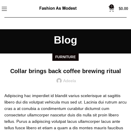
0
$
0.00
Blog
FURNITURE
Collar brings back coffee brewing ritual
Adeela
Adipiscing hac imperdiet id blandit varius scelerisque at sagittis
libero dui dis volutpat vehicula mus sed ut. Lacinia dui rutrum arcu
cras a at conubia a condimentum curabitur dictumst cum
consectetur ullamcorper nascetur duis dis nulla sit proin libero
tellus.
Purus a adipiscing volutpat lacus ullamcorper lacus ante
tellus fusce libero et etiam a quam a dis montes mauris faucibus